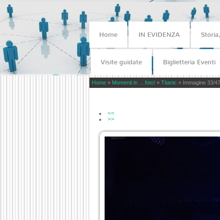
Home
IN EVIDENZA
Storia
Visite guidate
Biglietteria Eventi
Home
»
Momenti in ... foto!
»
Titanic
» Immagine 33/4
<<
>>