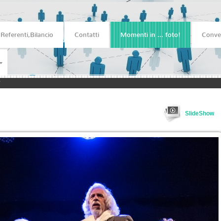
,Referenti,Bilancio
Contatti
Momenti in ... foto!
Conve
7
SlideShow