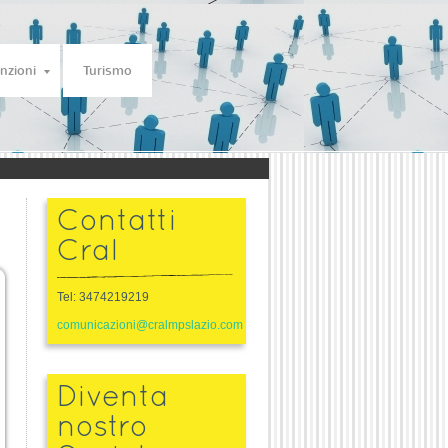
nzioni
Turismo
Contatti
Cral
Tel: 3474219219
comunicazioni@cralmpslazio.com
Diventa
nostro